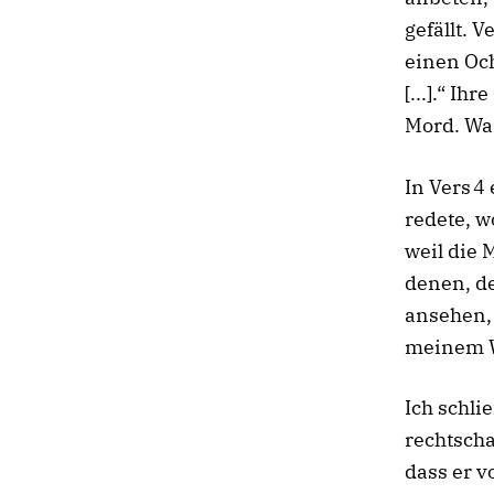
gefällt.
Ve
einen Och
[...].“
Ihre
Mord.
Wa
In Vers 4 
redete, wo
weil die
denen, de
ansehen, 
meinem W
Ich schli
rechtscha
dass er vo