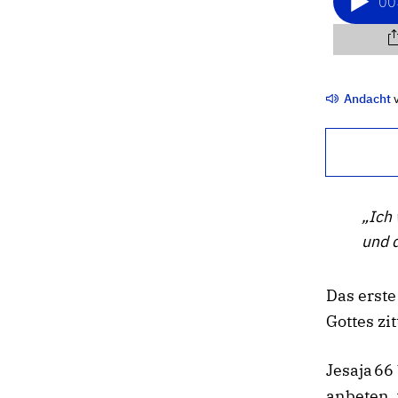
Andacht
„Ich 
und d
Das erste
Gottes zit
Jesaja 66
anbeten, 