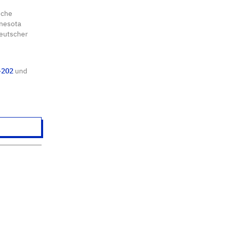
sche
nnesota
deutscher
-202
und