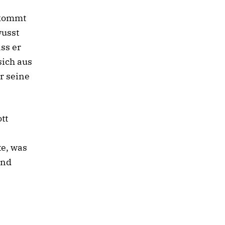
 kommt
wusst
ass er
sich aus
r seine
tt
te, was
und