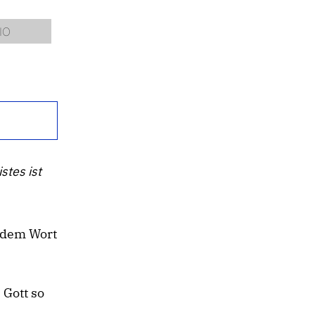
stes ist
r dem Wort
 Gott so