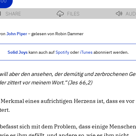
von
John Piper
– gelesen von Robin Dammer
Solid Joys
kann auch auf
Spotify
oder
iTunes
abonniert werden.
will aber den ansehen, der demütig und zerbrochenen Gei
er zittert vor meinem Wort.“
(
Jes 66,2
)
 Merkmal eines aufrichtigen Herzens ist, dass es vo
tert.
 befasst sich mit dem Problem, dass einige Menschen
wie es ihm gefällt, und andere so, wie es ihm nicht