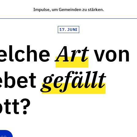
Impulse, um Gemeinden zu stärken.
17. JUNI
elche
Art
von
ebet
gefällt
tt?