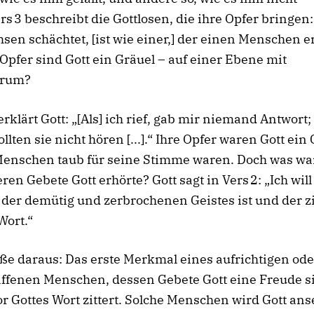
rs 3 beschreibt die Gottlosen, die ihre Opfer bringen
sen schächtet, [ist wie einer,] der einen Menschen e
 Opfer sind Gott ein Gräuel – auf einer Ebene mit
rum?
erklärt Gott: „[Als] ich rief, gab mir niemand Antwort; 
llten sie nicht hören [...].“
Ihre Opfer waren Gott ein 
 Menschen taub für seine Stimme waren.
Doch was wa
ren Gebete Gott erhörte?
Gott sagt in Vers 2: „Ich wil
der demütig und zerbrochenen Geistes ist und der zi
ort.“
eße daraus: Das erste Merkmal eines aufrichtigen ode
ffenen Menschen, dessen Gebete Gott eine Freude sin
r Gottes Wort zittert.
Solche Menschen wird Gott ans