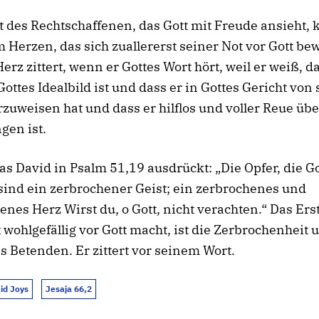
 des Rechtschaffenen, das Gott mit Freude ansieht,
 Herzen, das sich zuallererst seiner Not vor Gott be
erz zittert, wenn er Gottes Wort hört, weil er weiß, d
Gottes Idealbild ist und dass er in Gottes Gericht von 
rzuweisen hat und dass er hilflos und voller Reue übe
gen ist.
was David in
Psalm 51,19
ausdrückt: „Die Opfer, die Go
 sind ein zerbrochener Geist; ein zerbrochenes und
enes Herz Wirst du, o Gott, nicht verachten.“
Das Ers
 wohlgefällig vor Gott macht, ist die Zerbrochenheit 
s Betenden.
Er zittert vor seinem Wort.
lid Joys
Jesaja 66,2