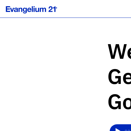
W
G
Go