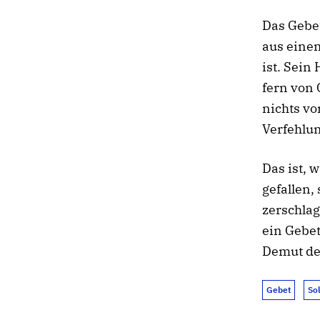
Das Gebet
aus einem
ist.
Sein H
fern von 
nichts vo
Verfehlun
Das ist, 
gefallen,
zerschlag
ein Gebet
Demut de
Gebet
So