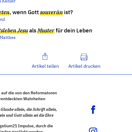
h Kehler
eten
, wenn Gott
souverän
ist?
oul
sleben Jesu
als
Muster
für dein Leben
Matthes
Artikel teilen
Artikel drucken
 auf die von den Reformatoren
rentdeckten Wahrheiten
Glaube allein, die Schrift allein,
ein und Gott allein sei die Ehre
gelium21 Impulse, durch die
nden gestärkt werden.