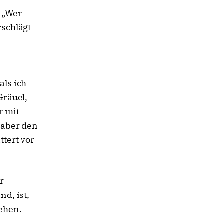
: „Wer
rschlägt
als ich
Gräuel,
r mit
l aber den
ttert vor
r
d, ist,
ehen.