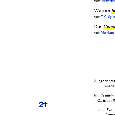
von
Heinric
Warum
b
von
R.C. Spr
Das
Gebet
von
Markus 
Ausgerichtet
wiede
Gnade allein, 
Christus all
setzt Evan
Gemei