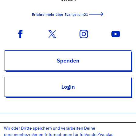
Erfahre mehr über Evangelium21
Spenden
Login
Wir oder Dritte speichern und verarbeiten Deine
Impressum
Datenschutz
Datenschutz-Einstellungen
personenbezogenen Informationen für folgende Zwecke: