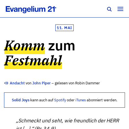
11. MAI
Komm
zum
Festmahl
Andacht
von
John Piper
– gelesen von Robin Dammer
Solid Joys
kann auch auf
Spotify
oder
iTunes
abonniert werden.
„Schmeckt und seht, wie freundlich der HERR
ist [...].“ (
Ps 34,9
)