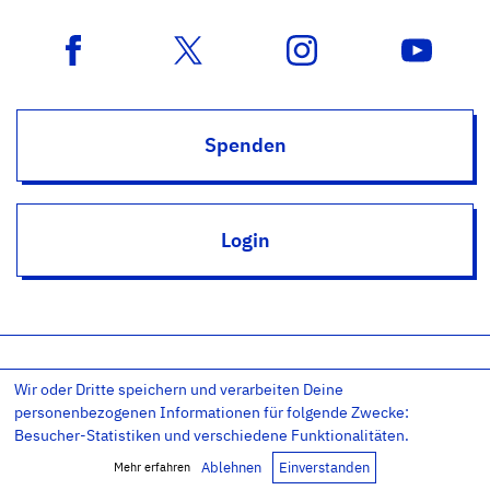
Spenden
Login
Wir oder Dritte speichern und verarbeiten Deine
Impressum
Datenschutz
Datenschutz-Einstellungen
personenbezogenen Informationen für folgende Zwecke:
AGB
Kontakt
RSS
Newsletter
Besucher-Statistiken und verschiedene Funktionalitäten.
Copyright © 2011-26 – Evangelium21 – All rights reserved.
Ablehnen
Einverstanden
Mehr erfahren