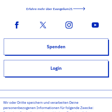
Erfahre mehr über Evangelium21
Spenden
Login
Wir oder Dritte speichern und verarbeiten Deine
Impressum
Datenschutz
Datenschutz-Einstellungen
personenbezogenen Informationen für folgende Zwecke:
AGB
Kontakt
RSS
Newsletter