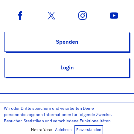
Spenden
Login
Wir oder Dritte speichern und verarbeiten Deine
Impressum
Datenschutz
Datenschutz-Einstellungen
personenbezogenen Informationen für folgende Zwecke:
AGB
Kontakt
RSS
Newsletter
Besucher-Statistiken und verschiedene Funktionalitäten.
Copyright © 2011-26 – Evangelium21 – All rights reserved.
Ablehnen
Einverstanden
Mehr erfahren