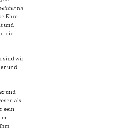
welcher ein
se Ehre
at und
ur ein
n sind wir
her und
er und
esen als
r sein
 er
 ihm