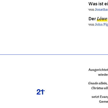
Was ist e
von
Jonath
Der
Löwe
von
John Pi
Ausgerichtet
wiede
Gnade allein, 
Christus all
setzt Evan
Gemei