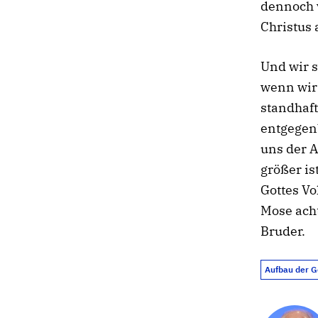
dennoch v
Christus 
Und wir s
wenn wir
standhaft
entgegen
uns der A
größer is
Gottes Vo
Mose acht
Bruder.
Aufbau der 