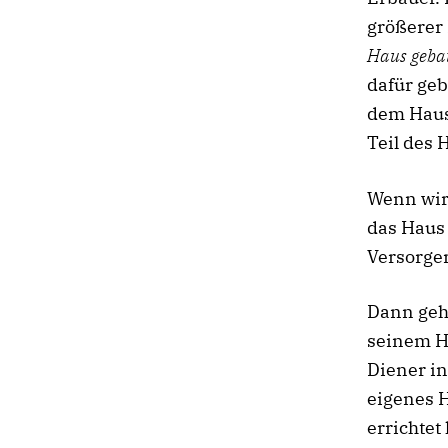
größerer 
Haus geba
dafür geb
dem Haus 
Teil des 
Wenn wir 
das Haus
Versorger
Dann geh
seinem H
Diener in
eigenes H
errichtet