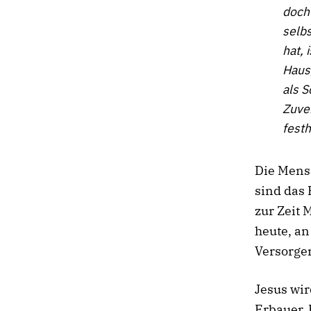
doch 
selbs
hat, 
Haus
als S
Zuve
festh
Die Mensc
sind das 
zur Zeit 
heute, a
Versorger
Jesus wir
Erbauer. 