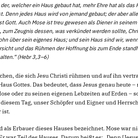
der, welcher ein Haus gebaut hat, mehr Ehre hat als das
t. Denn jedes Haus wird von jemand gebaut; der aber all
ist Gott. Auch Mose ist treu gewesen als Diener in seine
, zum Zeugnis dessen, was verkündet werden sollte, Chri
ohn über sein eigenes Haus; und sein Haus sind wir, wenn
rsicht und das Rühmen der Hoffnung bis zum Ende standh
alten.“ (Hebr 3,3–6)
hen, die sich Jesu Christi rühmen und auf ihn vertr
Haus Gottes. Das bedeutet, dass Jesus genau heute – 
Mose oder zu seinen eigenen Lebzeiten auf Erden – 
n diesem Tag, unser Schöpfer und Eigner und Herrsc
 ist.
d als Erbauer dieses Hauses bezeichnet. Mose war ni
Er war Teil des Hauses. Darum heißt es: „Denn [Jesus]