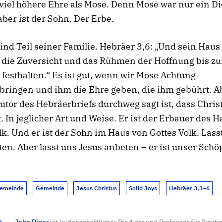
iel höhere Ehre als Mose. Denn Mose war nur ein Di
aber ist der Sohn. Der Erbe.
ind Teil seiner Familie. Hebräer 3,6: „Und sein Haus 
 die Zuversicht und das Rühmen der Hoffnung bis z
 festhalten.“ Es ist gut, wenn wir Mose Achtung
bringen und ihm die Ehre geben, die ihm gebührt. A
utor des Hebräerbriefs durchweg sagt ist, dass Christ
t. In jeglicher Art und Weise. Er ist der Erbauer des 
lk. Und er ist der Sohn im Haus von Gottes Volk. Lass
en. Aber lasst uns Jesus anbeten – er ist unser Schö
Gemeinde
Gemeinde
Jesus Christus
Solid Joys
Hebräer 3,3–6
John Piper
ist leidenschaftlicher Prediger und Professor für Prakti