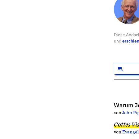
Diese Andach
und
erschie
Warum J
von
John Pi
Gottes Vi
von
Evange