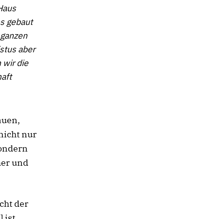
 Haus
es gebaut
m ganzen
stus aber
 wir die
aft
auen,
nicht nur
sondern
her und
cht der
 ist