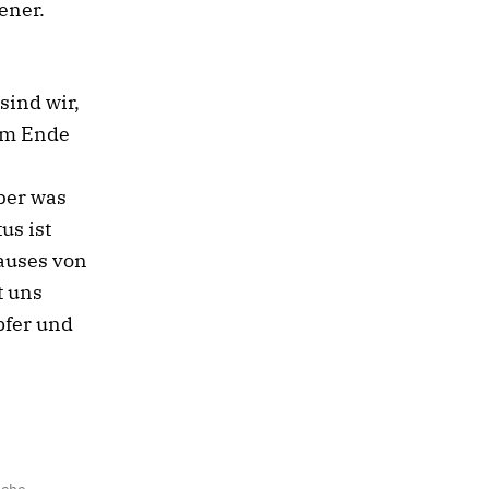
ener.
sind wir,
um Ende
ber was
us ist
Hauses von
t uns
pfer und
sche