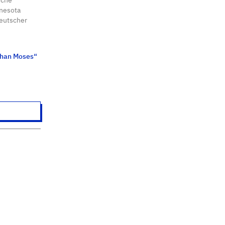
nnesota
deutscher
 than Moses“