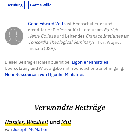
Berufung
Gottes Wille
Gene Edward Veith
ist Hochschulleiter und
emeritierter Professor für Literatur am
Patrick
Henry College
und Leiter des
Cranach Institutes
am
Concordia Theological Seminary
in Fort Wayne,
Indiana (USA).
Dieser Beitrag erschien zuerst bei
Ligonier Ministries
.
Übersetzung und Wiedergabe mit freundlicher Genehmigung.
Mehr Ressourcen von Ligonier Ministries.
Verwandte Beiträge
Hunger, Weisheit
und
Mut
von
Joseph McMahon