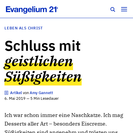
LEBEN ALS CHRIST
Schluss mit
geistlichen
Süßigkeiten
Artikel
von
Amy Gannett
6. Mai 2019 — 5 Min Lesedauer
Ich war schon immer eine Naschkatze. Ich mag
Desserts
aller Art – besonders Eiscreme.
Süßigkeiten sind angenehm und trösten uns