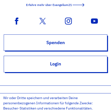
Erfahre mehr über Evangelium21
Spenden
Login
Wir oder Dritte speichern und verarbeiten Deine
Impressum
Datenschutz
Datenschutz-Einstellungen
personenbezogenen Informationen für folgende Zwecke:
AGB
Kontakt
RSS
Newsletter
Besucher-Statistiken und verschiedene Funktionalitäten.