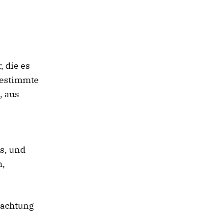
, die es
 bestimmte
, aus
s, und
h,
bachtung