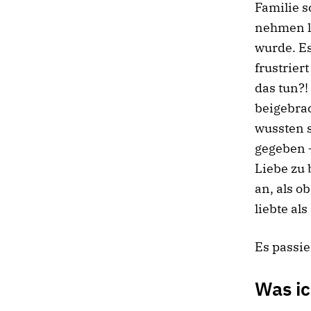
Familie s
nehmen li
wurde. Es
frustrier
das tun?!
beigebrac
wussten s
gegeben –
Liebe zu 
an, als o
liebte als
Es passie
Was ic