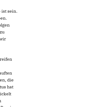
ist sein.
ben.
olgen
 zu
wir
reifen
auften
en, die
tus hat
ickelt
h