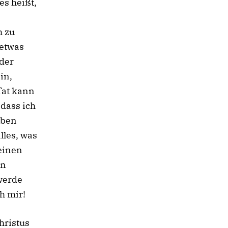
es heißt,
h zu
 etwas
oder
in,
Tat kann
 dass ich
eben
lles, was
deinen
en
 werde
h mir!
hristus