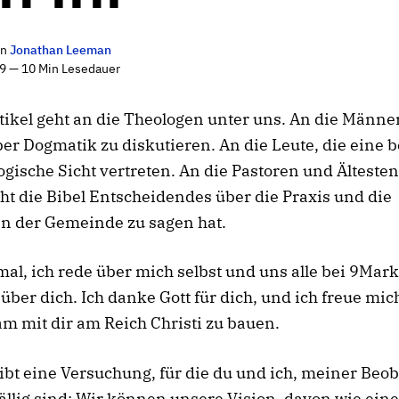
on
Jonathan Leeman
9 — 10 Min Lesedauer
tikel geht an die Theologen unter uns. An die Männer
ber Dogmatik zu diskutieren. An die Leute, die eine
ogische Sicht vertreten. An die Pastoren und Ältesten
ht die Bibel Entscheidendes über die Praxis und die
en der Gemeinde zu sagen hat.
l, ich rede über mich selbst und uns alle bei 9Mark
t über dich. Ich danke Gott für dich, und ich freue mic
 mit dir am Reich Christi zu bauen.
ibt eine Versuchung, für die du und ich, meiner Beo
ällig sind: Wir können unsere Vision, davon wie eine