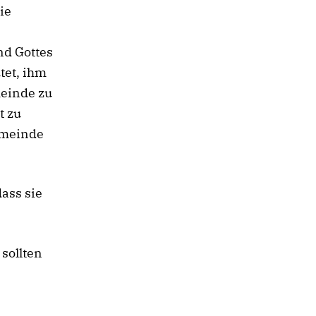
ie
n
nd Gottes
tet, ihm
meinde zu
t zu
Gemeinde
dass sie
sollten