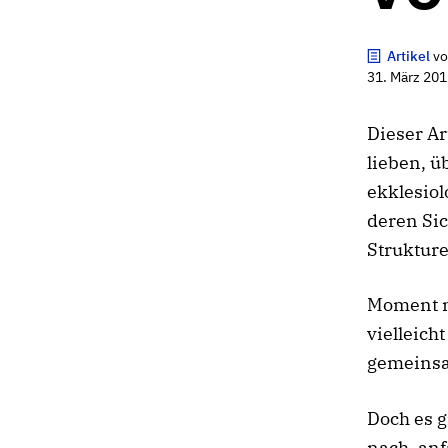
Artikel
v
31. März 201
Dieser Ar
lieben, ü
ekklesiol
deren Sic
Struktur
Moment ma
vielleich
gemeinsam
Doch es g
nach, anf