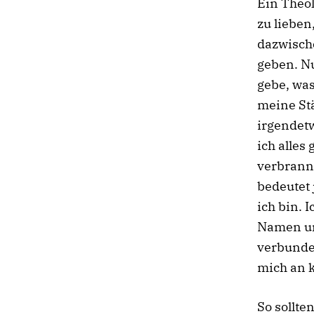
Ein Theol
zu lieben
dazwische
geben. Nu
gebe, was
meine Stä
irgendetw
ich alles
verbrann
bedeutet 
ich bin. I
Namen un
verbunden
mich an k
So sollte