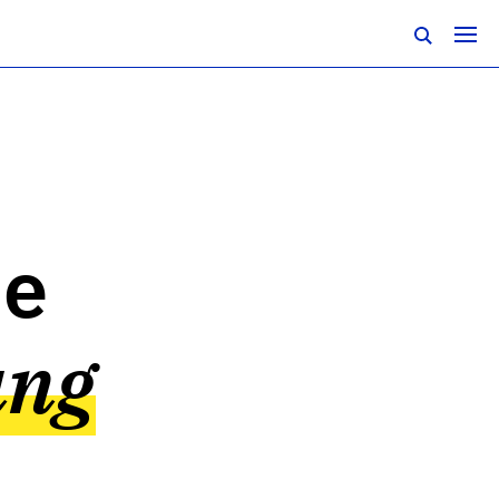
ne
ung