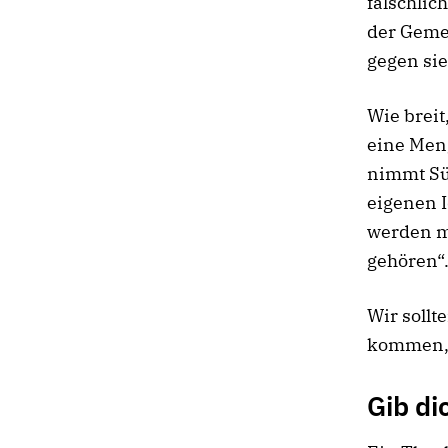
fälschlic
der Gemei
gegen sie
Wie breit,
eine Men
nimmt Sün
eigenen I
werden m
gehören“
Wir soll
kommen,
Gib di