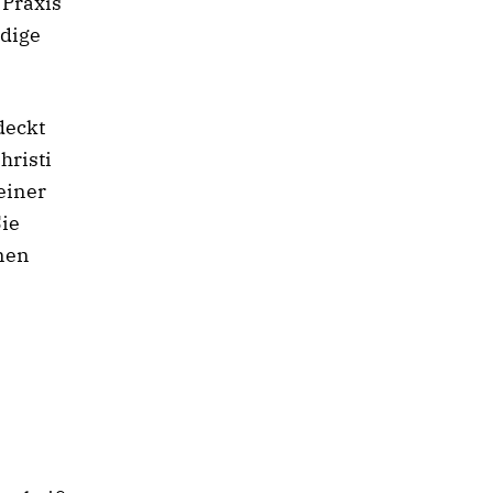
 Praxis
ndige
 deckt
hristi
einer
Sie
nen