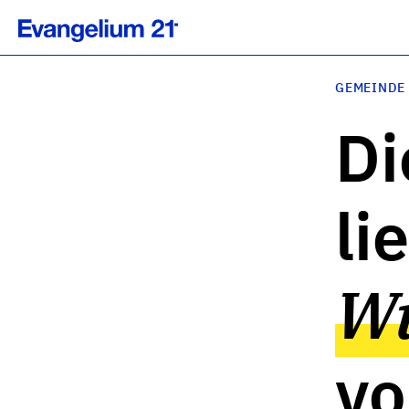
GEMEINDE
Di
li
Wu
vo