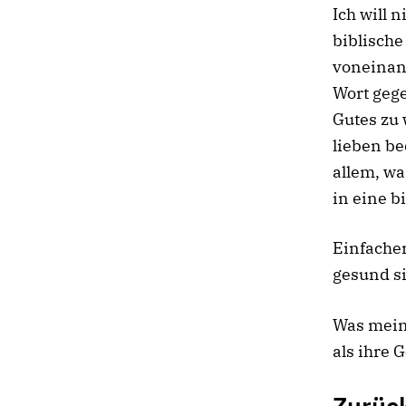
Ich will 
biblische
voneinand
Wort geg
Gutes zu 
lieben be
allem, wa
in eine b
Einfacher
gesund s
Was meine
als ihre 
Zurüc