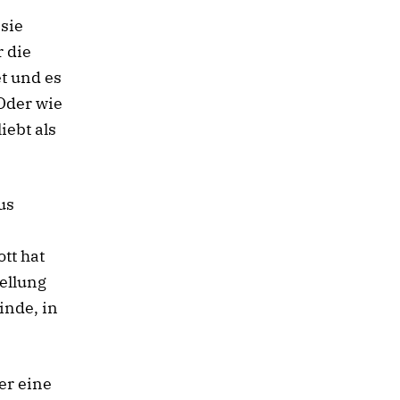
sie
 die
et und es
 Oder wie
iebt als
us
tt hat
tellung
inde, in
er eine