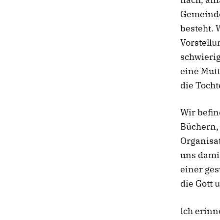
Gemeinde 
besteht.
Vorstellu
schwierig
eine Mutt
die Tocht
Wir befin
Büchern,
Organisa
uns damit
einer ges
die Gott u
Ich erinn