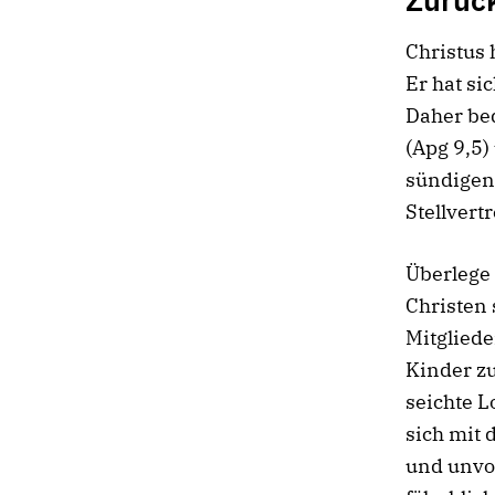
Christus 
Er hat si
Daher bed
(Apg 9,5)
sündigen 
Stellvertr
Überlege 
Christen 
Mitglied
Kinder z
seichte L
sich mit 
und unvol