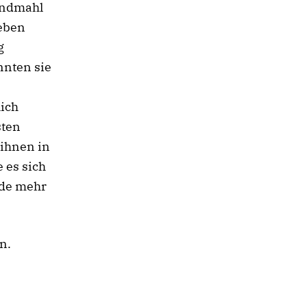
bendmahl
geben
g
nnten sie
s
lich
sten
 ihnen in
 es sich
nde mehr
n.