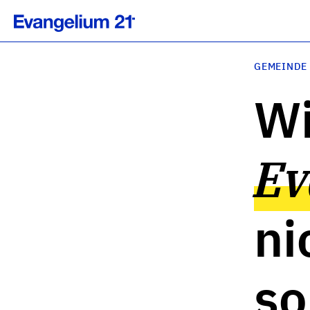
GEMEINDE
W
Ev
ni
so