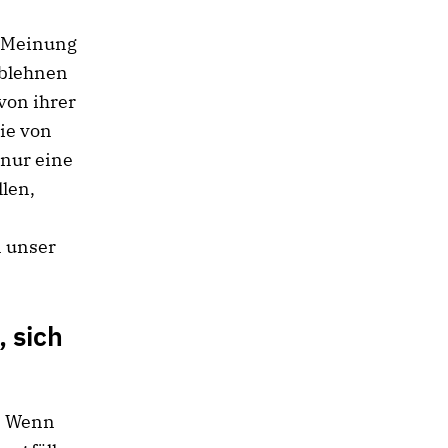
e Meinung
ablehnen
von ihrer
ie von
 nur eine
len,
n unser
 sich
. Wenn