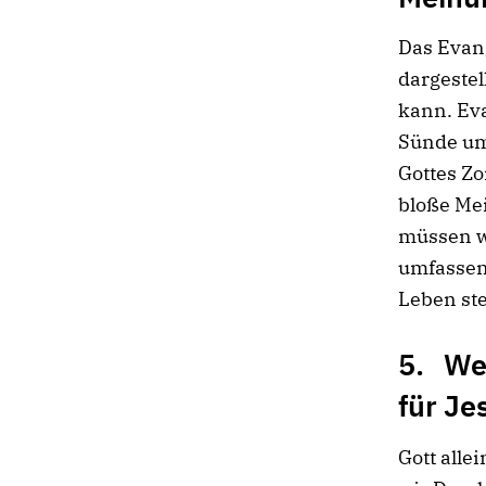
Das Evang
dargeste
kann. Eva
Sünde um
Gottes Zo
bloße Me
müssen wi
umfassen
Leben stel
5. Wen
für Je
Gott all