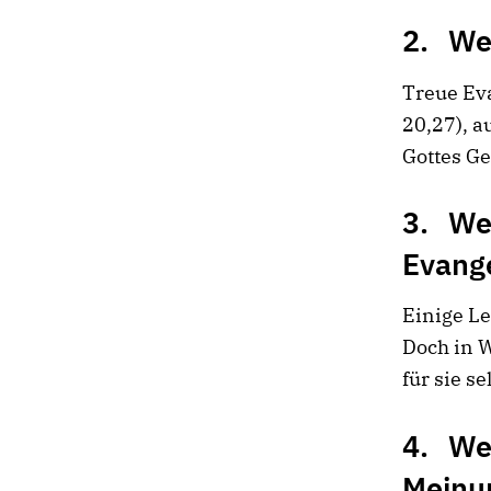
2. Wen
Treue Eva
20,27), 
Gottes Ge
3. Wen
Evang
Einige Le
Doch in W
für sie s
4. Wen
Meinun