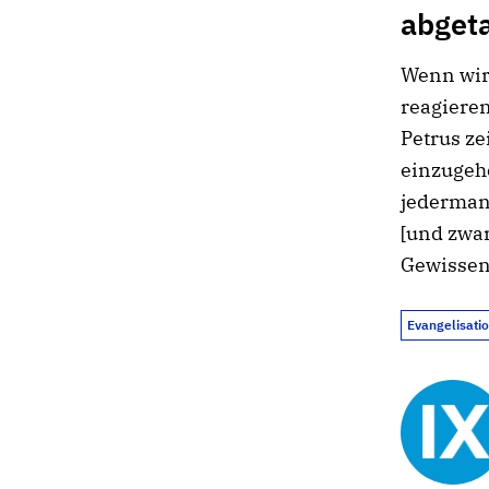
abget
Wenn wir
reagieren
Petrus ze
einzugehe
jedermann
[und zwar
Gewissen“
Evangelisati