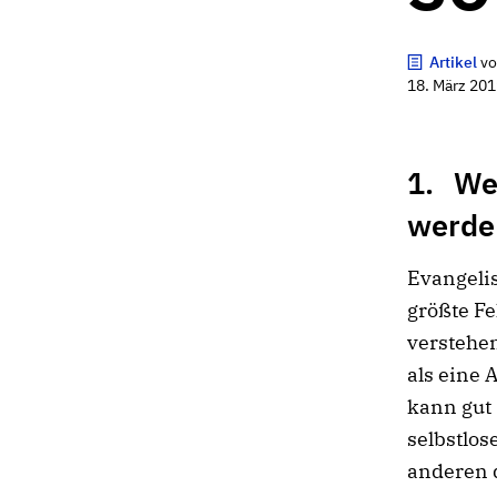
Artikel
v
18. März 201
1. We
werden
Evangeli
größte Fe
verstehe
als eine 
kann gut 
selbstlos
anderen d