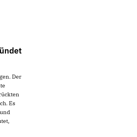
kündet
gen. Der
te
rückten
ch. Es
 und
tet,