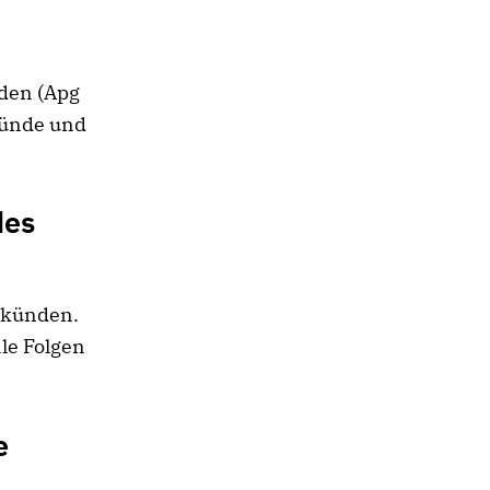
nden (Apg
Sünde und
des
erkünden.
ale Folgen
e