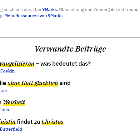
ag erschien zuerst bei
9Marks
. Übersetzung und Wiedergabe mit freundl
g.
Mehr Ressourcen von 9Marks.
Verwandte Beiträge
evangelisieren
– was bedeutet das?
 Coekin
die
ohne Gott glücklich
sind
rse
n
Weisheit
tkins
nistin
findet zu
Christus
Butterfield