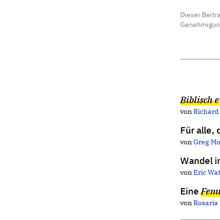
Dieser Beitr
Genehmigun
Biblisch 
von
Richard
Für alle, 
von
Greg Mo
Wandel i
von
Eric Wa
Eine
Femi
von
Rosaria 