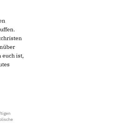
en
uffen.
tchristen
enüber
 euch ist,
utes
ftigen
blische