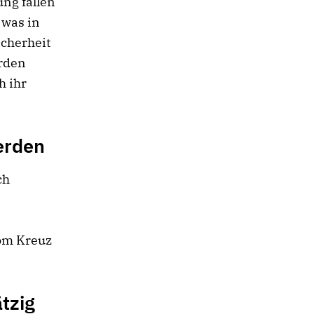
ung fällen
 was in
icherheit
orden
h ihr
erden
ch
vom Kreuz
tzig