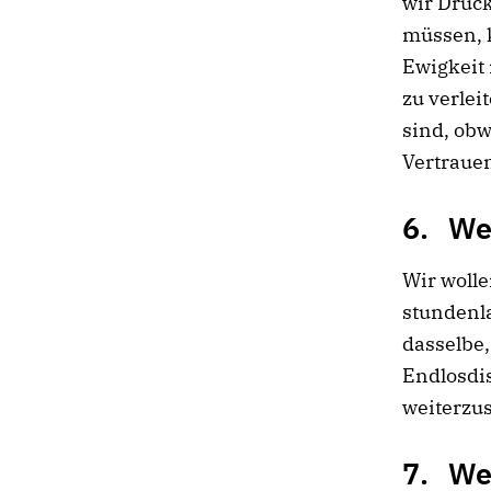
wir Druck
müssen, k
Ewigkeit 
zu verlei
sind, obw
Vertrauen
6. We
Wir wolle
stundenla
dasselbe,
Endlosdis
weiterzu
7. We