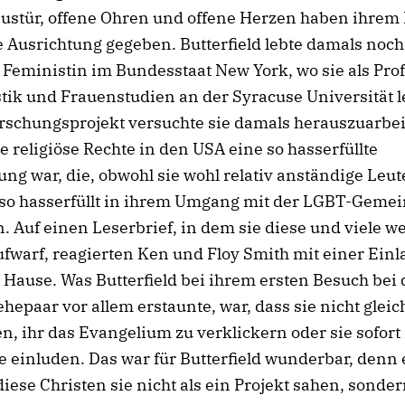
austür, offene Ohren und offene Herzen haben ihrem
 Ausrichtung gegeben. Butterfield lebte damals noch
 Feministin im Bundesstaat New York, wo sie als Pro
stik und Frauenstudien an der Syracuse Universität le
rschungsprojekt versuchte sie damals herauszuarbei
 religiöse Rechte in den USA eine so hasserfüllte
ng war, die, obwohl sie wohl relativ anständige Leut
 so hasserfüllt in ihrem Umgang mit der LGBT-Gemei
. Auf einen Leserbrief, in dem sie diese und viele we
fwarf, reagierten Ken und Floy Smith mit einer Ein
 Hause. Was Butterfield bei ihrem ersten Besuch bei
hepaar vor allem erstaunte, war, dass sie nicht gleic
n, ihr das Evangelium zu verklickern oder sie sofort 
einluden. Das war für Butterfield wunderbar, denn e
 diese Christen sie nicht als ein Projekt sahen, sonder