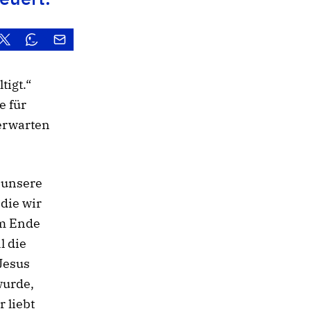
tigt.“
e für
 erwarten
r unsere
 die wir
am Ende
l die
Jesus
wurde,
r liebt