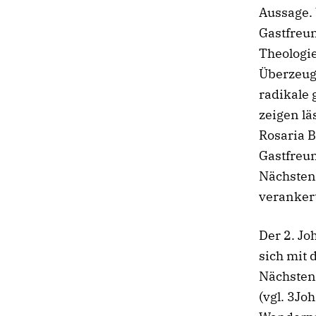
Aussage. 
Gastfreun
Theologie
Überzeug
radikale
zeigen lä
Rosaria B
Gastfreun
Nächsten
verankert
Der 2. Jo
sich mit 
Nächstenl
(vgl. 3Jo