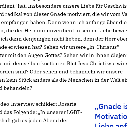
rdient“ hat. Insbesondere unsere Liebe für Geschwis
d radikal von dieser Gnade motiviert, die wir vom V
 empfangen haben. Denn wenn ich anfange über di
n, die der Herr mir unverdient in seiner Liebe bewie
ich dann denjenigen nicht lieben, dem der Herr eben
de erwiesen hat? Sehen wir unsere „In-Christus“-
er mit den Augen Gottes? Sehen wir in ihnen diejen
 mit demselben kostbaren Blut Jesu Christi wie wir 
worden sind? Oder sehen und behandeln wir unsere
en kein Stück anders als die Menschen in der Welt e
d behandeln?
deo-Interview schildert Rosaria
„Gnade is
ld das Folgende: „In unserer LGBT-
Motivatio
haft gab es jeden Abend der
Liebe anf