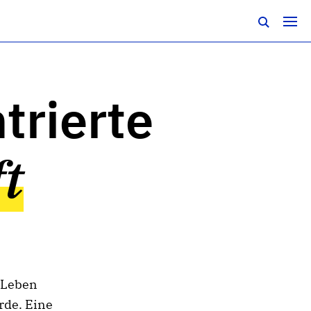
trierte
t
r Leben
rde. Eine