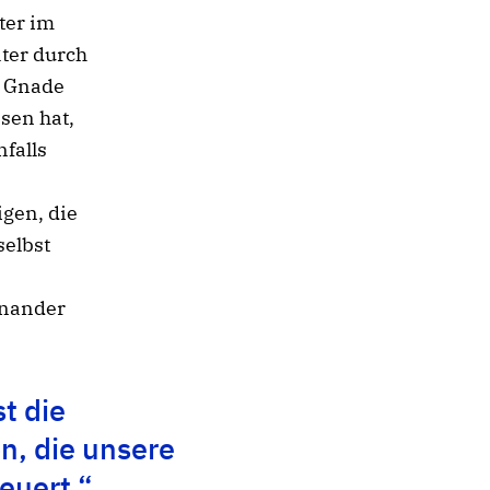
ter im
ater durch
e Gnade
sen hat,
falls
igen, die
selbst
inander
t die
n, die unsere
euert.“