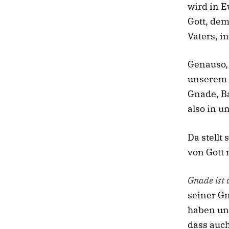
wird in E
Gott, dem
Vaters, i
Genauso, 
unserem L
Gnade, Ba
also in u
Da stellt
von Gott 
Gnade ist 
seiner Gn
haben und
dass auch