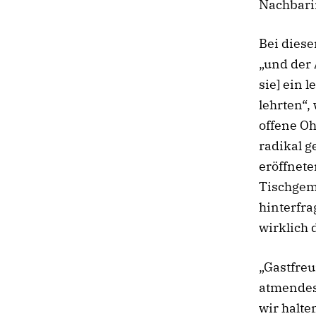
Nachbari
Bei diese
„und der 
sie] ein 
lehrten“,
offene Oh
radikal g
eröffnete
Tischgem
hinterfra
wirklich d
„Gastfreu
atmendes 
wir halte