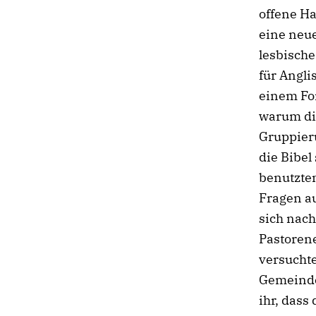
offene H
eine neue
lesbische
für Angli
einem Fo
warum die
Gruppieru
die Bibel
benutzten
Fragen au
sich nach
Pastorene
versuchte
Gemeinde 
ihr, dass