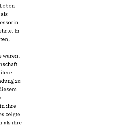
 Leben
 als
fessorin
hrte. In
ten,
e waren,
nschaft
itere
ladung zu
 diesem
h
in ihre
s zeigte
n als ihre