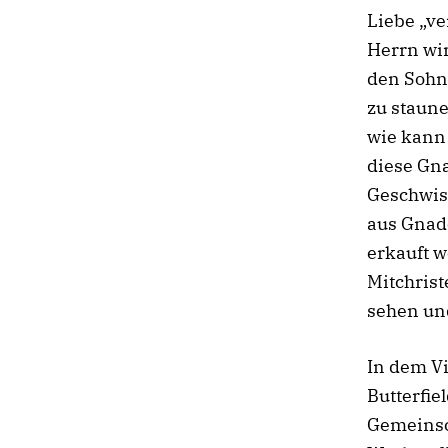
Liebe „ve
Herrn wir
den Sohn
zu staune
wie kann 
diese Gna
Geschwist
aus Gnade
erkauft 
Mitchrist
sehen un
In dem Vi
Butterfie
Gemeinsc