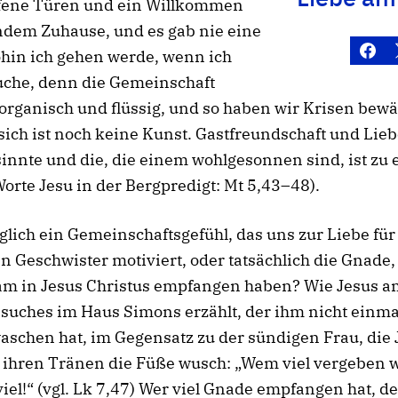
fene Türen und ein Willkommen
ndem Zuhause, und es gab nie eine
hin ich gehen werde, wenn ich
uche, denn die Gemeinschaft
t organisch und flüssig, und so haben wir Krisen bewäl
sich ist noch keine Kunst. Gastfreundschaft und Lieb
innte und die, die einem wohlgesonnen sind, ist zu
 Worte Jesu in der Bergpredigt: Mt 5,43–48).
diglich ein Gemeinschaftsgefühl, das uns zur Liebe fü
en Geschwister motiviert, oder tatsächlich die Gnade,
m in Jesus Christus empfangen haben? Wie Jesus 
suches im Haus Simons erzählt, der ihm nicht einma
schen hat, im Gegensatz zu der sündigen Frau, die 
t ihren Tränen die Füße wusch: „Wem viel vergeben 
 viel!“ (vgl. Lk 7,47) Wer viel Gnade empfangen hat, de