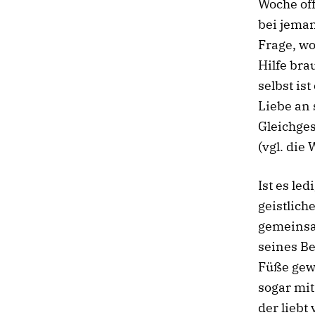
Woche of
bei jema
Frage, wo
Hilfe bra
selbst is
Liebe an 
Gleichges
(vgl. die
Ist es le
geistlich
gemeinsa
seines Be
Füße gewa
sogar mi
der liebt