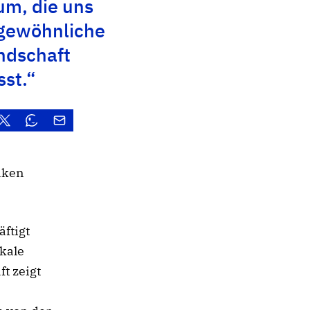
um, die uns
 gewöhnliche
ndschaft
sst.“
nken
äftigt
ikale
ft zeigt