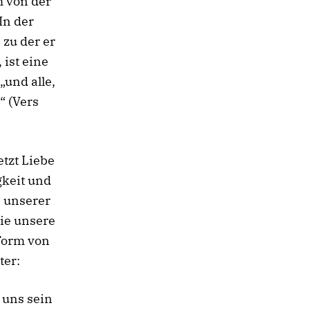
h von der
In der
 zu der er
 ist eine
„und alle,
“ (Vers
etzt Liebe
gkeit und
n unserer
die unsere
Form von
ter:
 uns sein