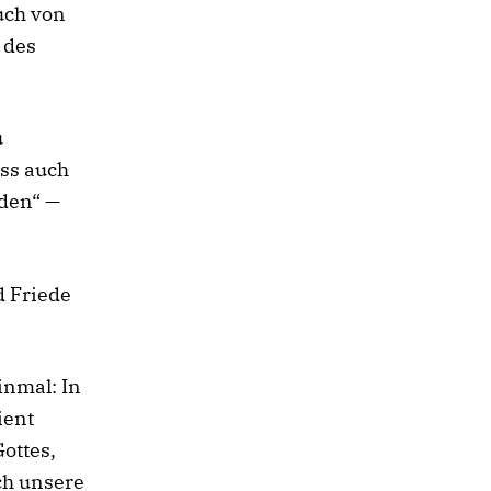
uch von
 des
u
ass auch
rden“ —
d Friede
inmal: In
ient
ottes,
ch unsere