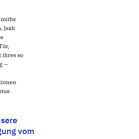
Smiths
, [sah
ie
Tür,
 ihres so
g —
tionen
stus
nsere
gung vom