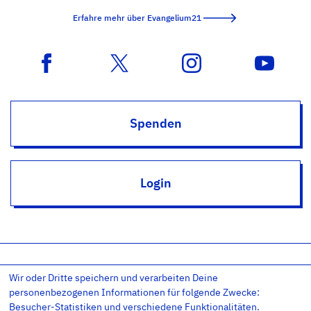
Erfahre mehr über Evangelium21
Spenden
Login
Wir oder Dritte speichern und verarbeiten Deine
Impressum
Datenschutz
Datenschutz-Einstellungen
personenbezogenen Informationen für folgende Zwecke:
AGB
Kontakt
RSS
Newsletter
Besucher-Statistiken und verschiedene Funktionalitäten.