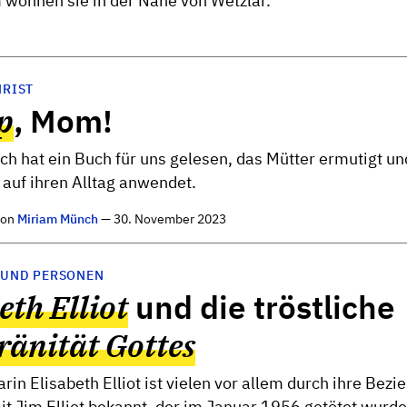
ohnen sie in der Nähe von Wetzlar.
HRIST
p
, Mom!
h hat ein Buch für uns gelesen, das Mütter ermutigt un
auf ihren Alltag anwendet.
von
Miriam Münch
— 30. November 2023
 UND PERSONEN
eth Elliot
und die tröstliche
ränität Gottes
rin Elisabeth Elliot ist vielen vor allem durch ihre Bez
it Jim Elliot bekannt, der im Januar 1956 getötet wurd