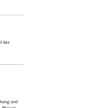
d das
iehung und
e. Miriam