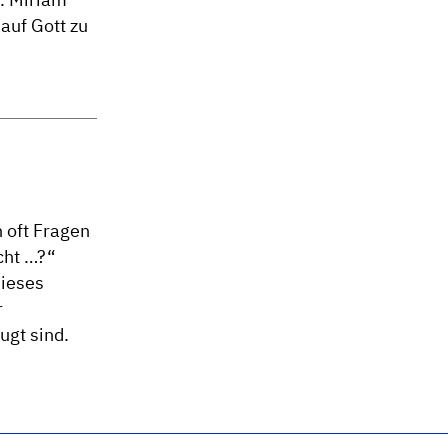
auf Gott zu
 oft Fragen
cht …?“
dieses
r
ugt sind.