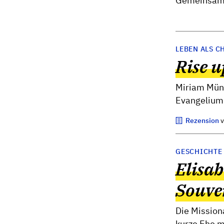
Gemeinsam w
LEBEN ALS C
Rise u
Miriam Münc
Evangelium 
Rezension
GESCHICHTE
Elisab
Souve
Die Missiona
kurze Ehe m