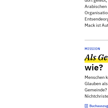
dort gelebt,
Arabischen E
Organisatio
Entsendeorg
Mack ist Au
MISSION
Als G
wie?
Menschen k
Glauben als
Gemeinde? W
Nichtchrist
Buchauszu