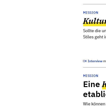
MISSION
Kultu
Sollte die 
Stiles geht 
Interview
m
MISSION
Eine
K
etabl
Wie können 