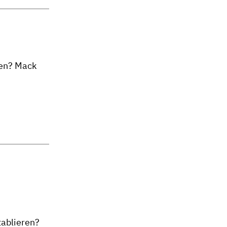
ren? Mack
tablieren?