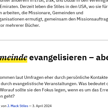
 unter anderem in Erbil, Irak, und Dubai in den Vereinigt
miraten. Derzeit leben die Stiles in den USA, wo sie für
n arbeiten, die Missionare, Gemeinden und
anisationen ermutigt, gemeinsam den Missionsauftrag 
tor mehrerer Bücher.
emeinde
evangelisieren – ab
ommen laut Umfragen eher durch persönliche Kontakt
 durch evangelistische Veranstaltungen. Was bedeutet d
orauf sollte sie den Fokus legen, wenn es um das Err
en geht?
g
von
J. Mack Stiles
— 3. April 2024