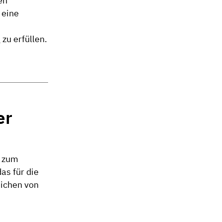
en
 eine
zu erfüllen.
er
e zum
as für die
eichen von