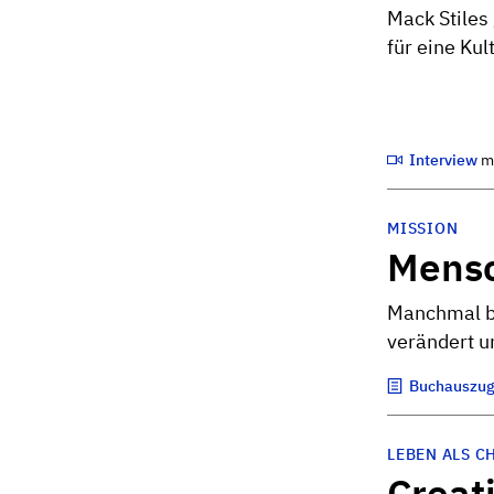
Mack Stiles
für eine Kul
Interview
m
MISSION
Mens
Manchmal be
verändert u
Buchauszu
LEBEN ALS C
Creat