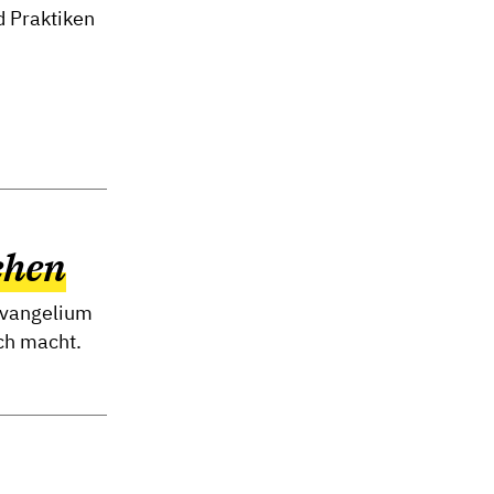
d Praktiken
ehen
Evangelium
ch macht.