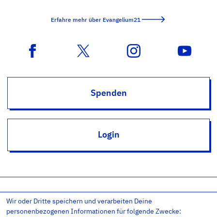
Erfahre mehr über Evangelium21
Spenden
Login
Wir oder Dritte speichern und verarbeiten Deine
Impressum
Datenschutz
Datenschutz-Einstellungen
personenbezogenen Informationen für folgende Zwecke:
AGB
Kontakt
RSS
Newsletter